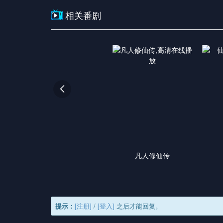
相关番剧

凡人修仙传
提示：
[注册]
/
[登入]
之后才能回复。