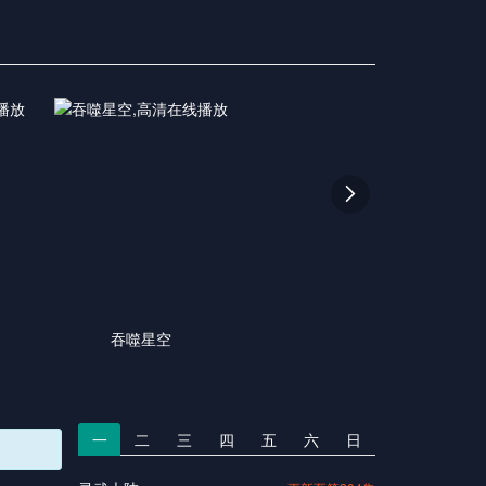

吞噬星空
一
二
三
四
五
六
日