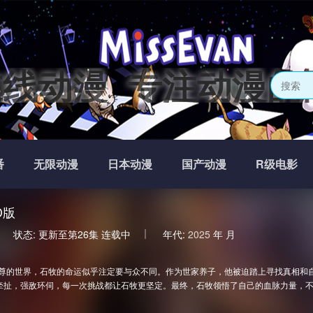
在线动漫_专注动漫的
番
无限动漫
日本动漫
国产动漫
R级电影
D版
状态:
更新至第26集
连载中
年代:
2025
年
月
尊的世界，石牧的命运似乎注定要与众不同。作为世家养子，他被迫踏上寻找真相和
牵扯，强敌环伺，每一次挑战都让石牧更坚定。最终，石牧领悟了自己的血脉力量，