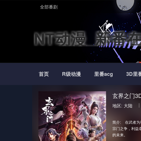
全部番剧
NT动漫_新番
首页
R级动漫
里番acg
3D里
玄界之门3
地区:
大陆
简介:
在武者为
宗门之争，利益
的未来。