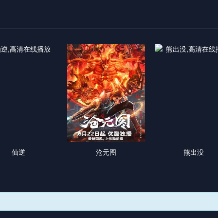
仙逆
沧元图
熊出没