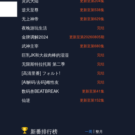
灵武大陆
更新至第204集
逆天至尊
更新至第538集
无上神帝
更新至第629集
夜晚游玩生活
完结
金牌调解2024
更新至第20260805期
武神主宰
更新至第680集
巨乳JK和大叔肉棒的湿湿
完结
无限斯特拉托斯 第二季
完结
[高清里番] フォルト!
完结
[AI解码/去码]雌性友
完结
数码兽BEATBREAK
更新至第41集
仙逆
更新至第152集
新番排行榜
一周
整月