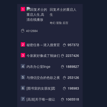
1
回复术士的重启人
生
奇幻 冒险 后宫
4012684
2
秘密任务～潜入搜查官
957372
3
今泉家好像成了辣妹们
2237426
4
内衣办公室linge
1889827
5
与僧侣交合的色欲之夜
253126
6
[图书室的女朋友]図
198983
7
[高清]关于唯一能让
1065518