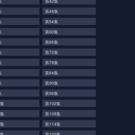
集
第42集
集
第48集
集
第54集
集
第60集
集
第66集
集
第72集
集
第78集
集
第84集
集
第90集
集
第96集
1集
第102集
7集
第108集
3集
第114集
9集
第120集