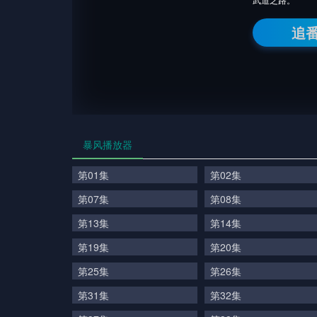
追
暴风播放器
第01集
第02集
第07集
第08集
第13集
第14集
第19集
第20集
第25集
第26集
第31集
第32集