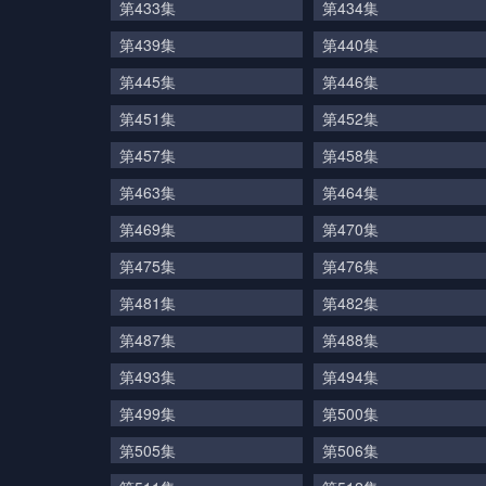
第433集
第434集
第439集
第440集
第445集
第446集
第451集
第452集
第457集
第458集
第463集
第464集
第469集
第470集
第475集
第476集
第481集
第482集
第487集
第488集
第493集
第494集
第499集
第500集
第505集
第506集