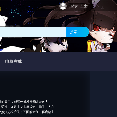
登录
注册
网站
搜索
电影在线
的秦尘，却意外触发神秘古剑的力
的爱孙，却因生父来历成迷，母子二人在
决然扛起维护天下五国的大任，再度踏上