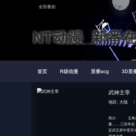
全部番剧
NT动漫_新番
首页
R级动漫
里番acg
3D里
武神主宰
地区:
大陆
简介:
主角秦尘
量…… 三百年
定武王府中受尽
武道之路。