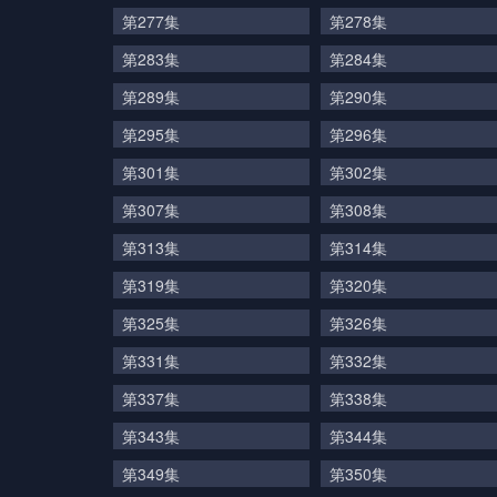
第277集
第278集
第283集
第284集
第289集
第290集
第295集
第296集
第301集
第302集
第307集
第308集
第313集
第314集
第319集
第320集
第325集
第326集
第331集
第332集
第337集
第338集
第343集
第344集
第349集
第350集