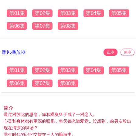
第01集
第02集
第03集
第04集
第05集
第06集
第07集
第08集
暴风播放器
正序
倒序
第01集
第02集
第03集
第04集
第05集
第06集
第07集
第08集
简介
通过对彼此的思念，凉和飒爽终于成了一对恋人。
心灵和身体都有更深的联系，每天都充满爱意…没想到，前男友玲出
现在清凉的职场!?
学生时代的记忆交错在三人的脑海中。