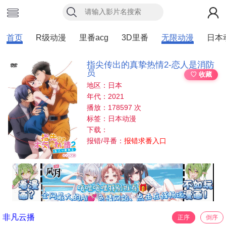
首页
R级动漫
里番acg
3D里番
无限动漫
日本
指尖传出的真挚热情2-恋人是消防
员
♡ 收藏
地区：日本
年代：2021
播放：178597 次
标签：日本动漫
下载：
报错/寻番：
报错求番入口
非凡云播
正序
倒序